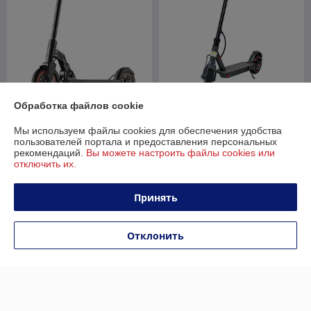
Обработка файлов cookie
Электросамокат Kugoo M2
Pro (черный)
IKINGI M365 pro
Мы используем файлы cookies для обеспечения удобства
В наличии
В наличии
пользователей портала и предоставления персональных
рекомендаций.
Вы можете настроить файлы cookies или
1 150
889
отключить их.
1 800 руб.
1 389 руб.
руб.
руб.
Купить
Купить
Принять
-34%
-31%
Отклонить