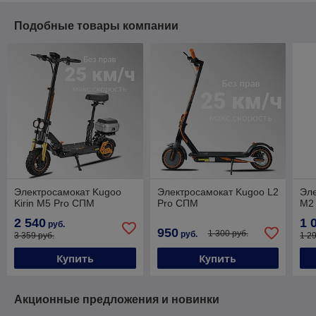
Подобные товары компании
Электросамокат Kugoo
Электросамокат Kugoo L2
Эл
Kirin M5 Pro СПМ
Pro СПМ
M2
2 540
1 
руб.
950
1 300 руб.
руб.
3 359 руб.
1 2
Купить
Купить
Акционные предложения и новинки