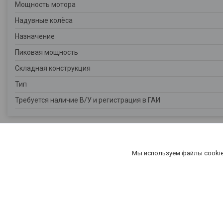
Мощность мотора
Надувные колёса
Назначение
Пиковая мощность
Складная конструкция
Тип
Требуется наличие В/У и регистрация в ГАИ
Мы используем файлы cookie