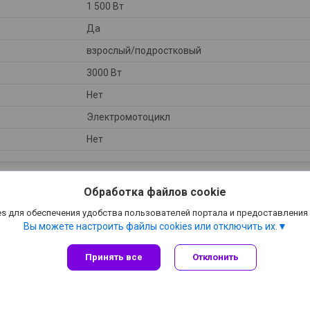
1 500 Вт
Да
взрослый/подростковый
3000 Вт
Нет
Электромотоцикл
Нет
Обработка файлов cookie
s для обеспечения удобства пользователей портала и предоставления
Вы можете настроить файлы cookies или отключить их.
Принять все
Отклонить
Сайт создан на платформе Deal.by
Политика обработки файлов cookies
Vbox.by |
Пожаловаться на контент