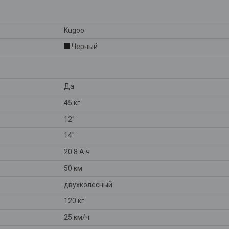
Kugoo
Черный
Да
45 кг
12"
14"
20.8 А·ч
50 км
двухколесный
120 кг
25 км/ч