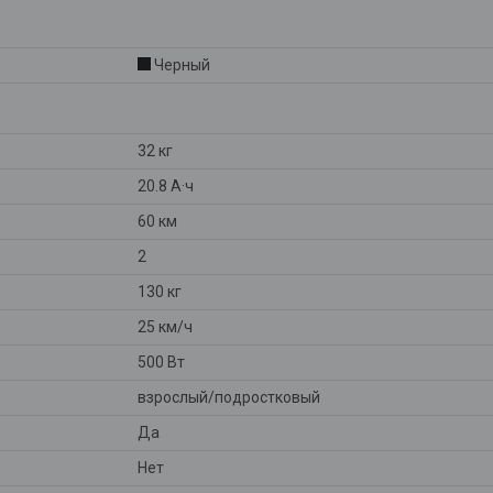
Черный
32 кг
20.8 А·ч
60 км
2
130 кг
25 км/ч
500 Вт
взрослый/подростковый
Да
Нет