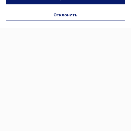
-34%
-33%
Отклонить
Электросамокат Ninebot
Электросамокат Kugoo M2
Kickscooter E2 Plus
Pro СПМ
В наличии
В наличии
1 179
1 300
1 799 руб.
1 950 руб.
руб.
руб.
Купить
Купить
-31%
-30%