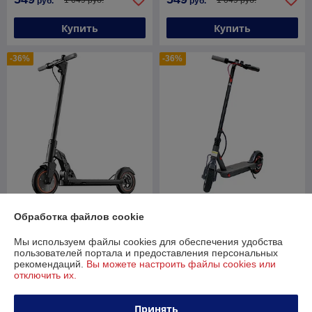
руб.
руб.
Купить
Купить
-36%
-36%
Электросамокат Kugoo M2
Обработка файлов cookie
Pro (черный)
IKINGI M365 pro
В наличии
В наличии
Мы используем файлы cookies для обеспечения удобства
пользователей портала и предоставления персональных
1 150
889
рекомендаций.
Вы можете настроить файлы cookies или
1 800 руб.
1 389 руб.
руб.
руб.
отключить их.
Купить
Купить
Принять