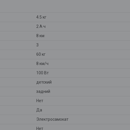
4.5 кг
2 А·ч
8 км
3
60 кг
8 км/ч
100 Вт
детский
задний
Нет
Да
Электросамокат
Нет