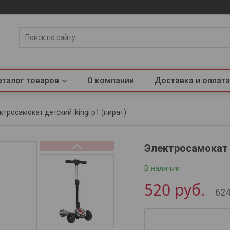
аталог товаров
О компании
Доставка и оплата
ктросамокат детский ikingi p1 (пират)
Электросамокат д
В наличии
520
руб.
62