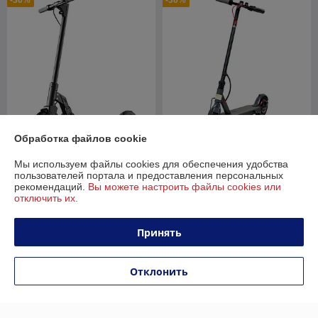
-36%
-36%
Обработка файлов cookie
Электросамокат Kugoo M2
Мы используем файлы cookies для обеспечения удобства
Pro (черный)
IKINGI M365 pro
пользователей портала и предоставления персональных
В наличии
В наличии
рекомендаций.
Вы можете настроить файлы cookies или
отключить их.
1 150
889
1 800 руб.
1 389 руб.
руб.
руб.
Принять
Купить
Купить
-34%
-33%
Отклонить