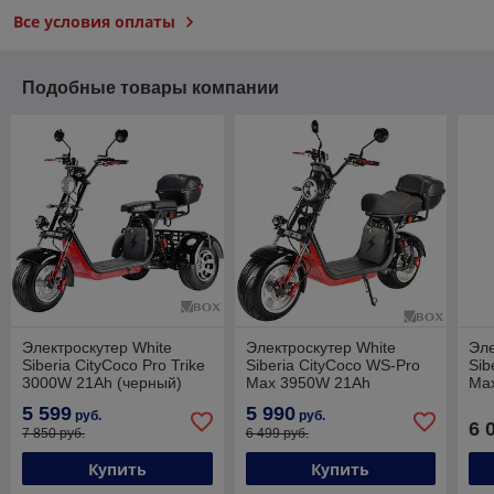
Все условия оплаты
Подобные товары компании
Электроскутер White
Электроскутер White
Эле
Siberia CityCoco Pro Trike
Siberia CityCoco WS-Pro
Sib
3000W 21Ah (черный)
Max 3950W 21Ah
Ma
(черный)
5 599
5 990
руб.
руб.
6 
7 850 руб.
6 499 руб.
Купить
Купить