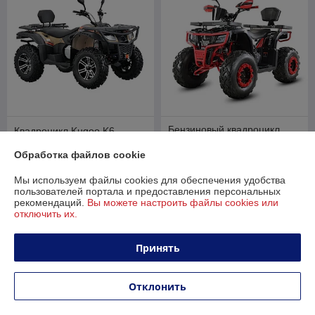
Бензиновый квадроцикл
Квадроцикл Kugoo K6
WHITE SIBERIA BARS L 200
В наличии
Обработка файлов cookie
В наличии
24 490
руб.
Мы используем файлы cookies для обеспечения удобства
8 799
10 500 руб.
руб.
29 388 руб.
пользователей портала и предоставления персональных
рекомендаций.
Вы можете настроить файлы cookies или
Купить
Купить
отключить их.
-14%
-13%
Принять
Отклонить