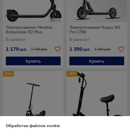
Электросамокат Ninebot
Электросамокат Kugoo M2
Kickscooter E2 Plus
Pro СПМ
В наличии
В наличии
1 179
1 300
1 799 руб.
1 950 руб.
руб.
руб.
Купить
Купить
-31%
-30%
Обработка файлов cookie