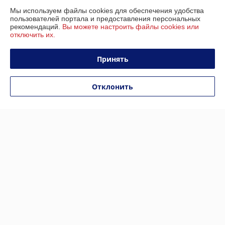
Мы используем файлы cookies для обеспечения удобства
IKINGI M365 PRO MAX
IKINGI M4 Pro
пользователей портала и предоставления персональных
В наличии
В наличии
рекомендаций.
Вы можете настроить файлы cookies или
отключить их.
1 099
1 349
1 599 руб.
1 920 руб.
руб.
руб.
Принять
Купить
Купить
Отклонить
Показать ещё
О нас
Рейтинг не сформирован
Менее 5 отзывов за последний год
Работает с 22.05.2024
г. Минск
Минск, Беларусь
Контакты