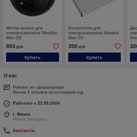
Мотор-колесо для
Контроллер для
Ди
электросамоката NineBot
электросамоката Ninebot
эле
Max G3
Max G3
Ma
850
350
32
руб.
руб.
Купить
Купить
О нас
Рейтинг не сформирован
Менее 5 отзывов за последний год
Работает с 22.05.2024
г. Минск
Минск, Беларусь
Контакты