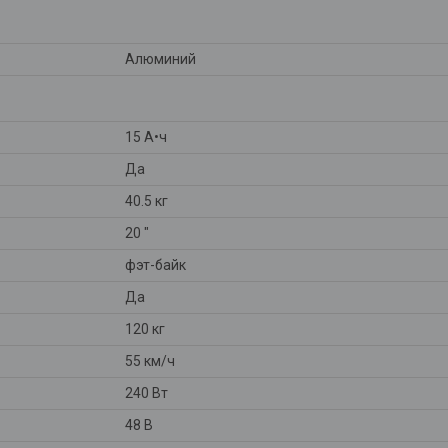
Алюминий
15 А•ч
Да
40.5 кг
20 "
фэт-байк
Да
120 кг
55 км/ч
240 Вт
48 В