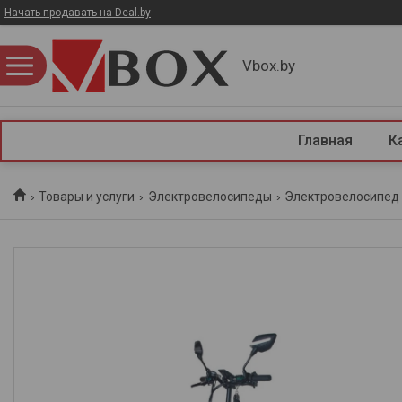
Начать продавать на Deal.by
Vbox.by
Главная
К
Товары и услуги
Электровелосипеды
Электровелосипед m