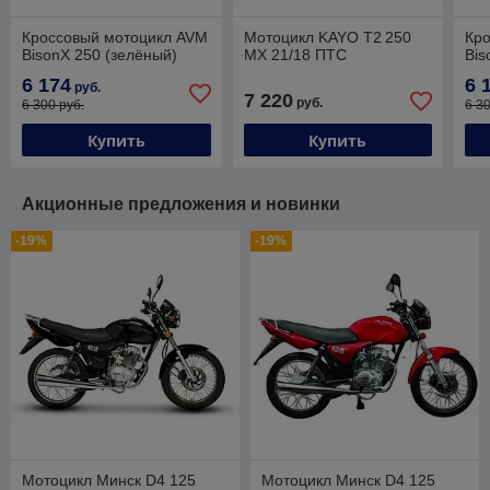
Кроссовый мотоцикл AVM
Мотоцикл KAYO T2 250
Кр
BisonX 250 (зелёный)
MX 21/18 ПТС
Bis
6 174
6 
руб.
7 220
руб.
6 300 руб.
6 3
Купить
Купить
Акционные предложения и новинки
-19%
-19%
Мотоцикл Минск D4 125
Мотоцикл Минск D4 125