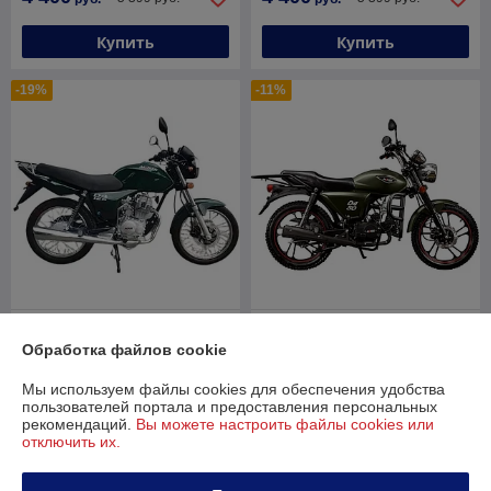
Купить
Купить
-19%
-11%
Мотоцикл Минск D4 125
Мопед Минск D4 50
(зелёный)
(зелёный)
Обработка файлов cookie
В наличии
В наличии
Мы используем файлы cookies для обеспечения удобства
пользователей портала и предоставления персональных
4 400
3 250
5 399 руб.
3 650 руб.
руб.
руб.
рекомендаций.
Вы можете настроить файлы cookies или
отключить их.
Купить
Купить