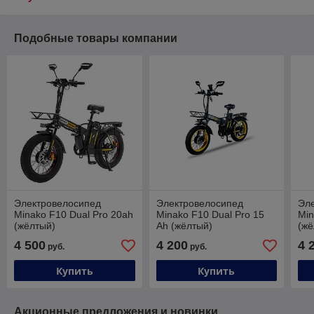
Подобные товары компании
Электровелосипед
Электровелосипед
Эл
Minako F10 Dual Pro 20ah
Minako F10 Dual Pro 15
Min
(жёлтый)
Ah (жёлтый)
(жё
4 500
4 200
4 
руб.
руб.
Купить
Купить
Акционные предложения и новинки