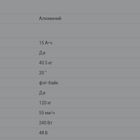
Алюминий
15 А•ч
Да
40.5 кг
20 "
фэт-байк
Да
120 кг
55 км/ч
240 Вт
48 В