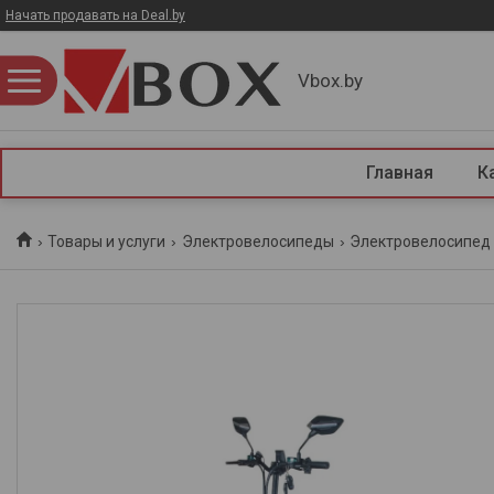
Начать продавать на Deal.by
Vbox.by
Главная
К
Товары и услуги
Электровелосипеды
Электровелосипед m