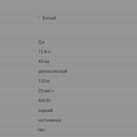
Белый
Да
12 А·ч
40 км
двухколесный
150 кг
25 км/ч
400 Вт
задний
несъемное
Нет