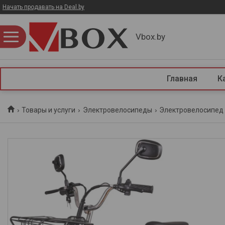
Начать продавать на Deal.by
Vbox.by
Главная
К
Товары и услуги
Электровелосипеды
Электровелосипед m