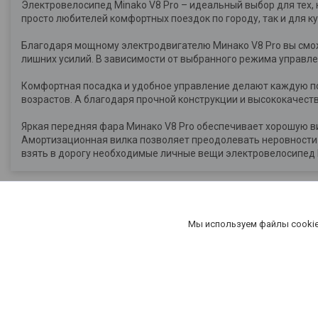
Электровелосипед Minako V8 Pro – идеальный выбор для тех,
просто любителей комфортных поездок по городу, так и для к
Благодаря мощному электродвигателю Минако V8 Pro вы сможе
лишних усилий. В зависимости от выбранного режима управле
Комфортная посадка и удобное управление делают каждую п
возрастов. А благодаря прочной конструкции и высококачес
Яркая передняя фара Минако V8 Pro обеспечивает хорошую в
Амортизационная вилка позволяет преодолевать неровности 
взять в дорогу необходимые личные вещи электровелосипед M
Мы используем файлы cookie