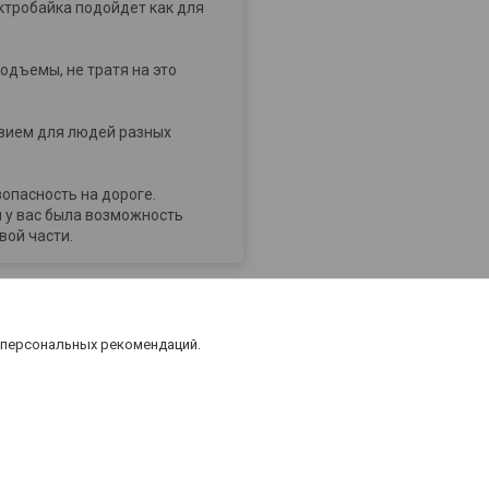
ктробайка подойдет как для
одъемы, не тратя на это
твием для людей разных
опасность на дороге.
 у вас была возможность
вой части.
 персональных рекомендаций.