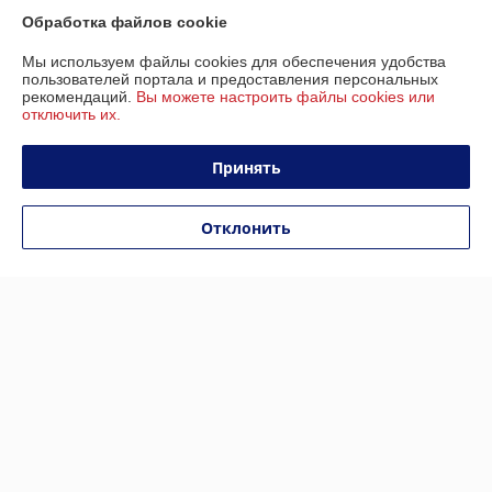
Обработка файлов cookie
Электровелосипед GT V6
Электровелосипед Kugoo
Pro 20Ah
V1
Мы используем файлы cookies для обеспечения удобства
В наличии
В наличии
пользователей портала и предоставления персональных
рекомендаций.
Вы можете настроить файлы cookies или
2 250
1 450
отключить их.
2 999 руб.
1 899 руб.
руб.
руб.
Купить
Купить
Принять
-24%
-24%
Отклонить
Электровелосипед Kugoo
Электровелосипед Kugoo
V1 Plus
Kirin V3 PRO Plus 20.8 Ач