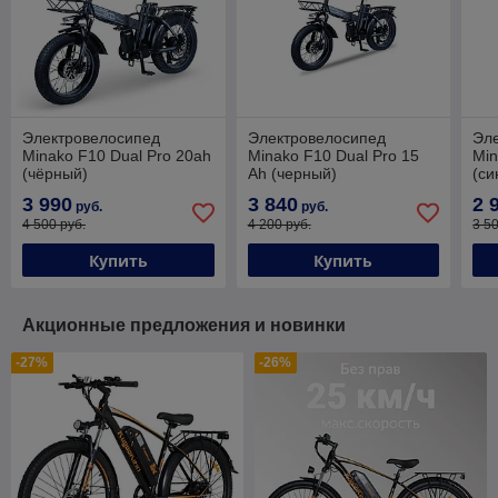
Электровелосипед
Электровелосипед
Эл
Minako F10 Dual Pro 20ah
Minako F10 Dual Pro 15
Min
(чёрный)
Ah (черный)
(си
3 990
3 840
2 
руб.
руб.
4 500 руб.
4 200 руб.
3 5
Купить
Купить
Акционные предложения и новинки
-27%
-26%