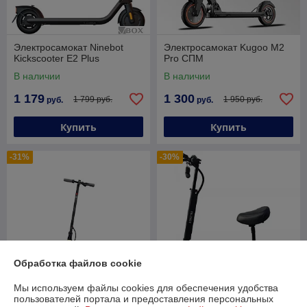
Электросамокат Ninebot
Электросамокат Kugoo M2
Kickscooter E2 Plus
Pro СПМ
В наличии
В наличии
1 179
1 300
1 799 руб.
1 950 руб.
руб.
руб.
Купить
Купить
-31%
-30%
Обработка файлов cookie
Мы используем файлы cookies для обеспечения удобства
пользователей портала и предоставления персональных