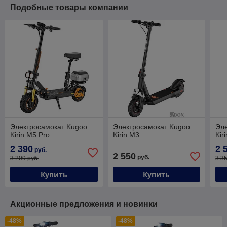
Подобные товары компании
Электросамокат Kugoo
Электросамокат Kugoo
Эл
Kirin M5 Pro
Kirin M3
Kir
2 390
2 
руб.
2 550
руб.
3 209 руб.
3 3
Купить
Купить
Акционные предложения и новинки
-48%
-48%