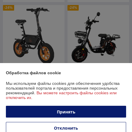
-24%
-24%
Электровелосипед Kugoo
Электровелосипед Kugoo
Обработка файлов cookie
V1 Plus
Kirin V3 PRO Plus 20.8 Ач
Мы используем файлы cookies для обеспечения удобства
В наличии
В наличии
пользователей портала и предоставления персональных
рекомендаций.
Вы можете настроить файлы cookies или
1 450
2 150
1 899 руб.
2 815 руб.
руб.
руб.
отключить их.
Купить
Купить
Принять
-22%
-22%
Отклонить