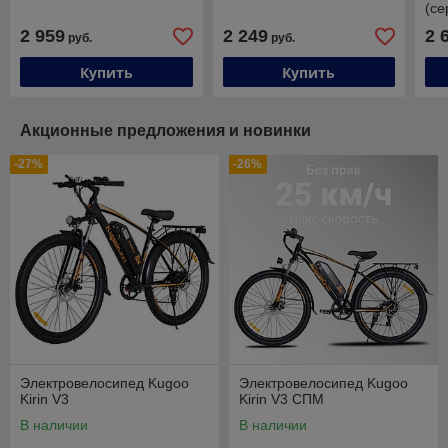
(се
2 959
2 249
2 
руб.
руб.
Купить
Купить
Акционные предложения и новинки
-27%
-26%
Электровелосипед Kugoo
Электровелосипед Kugoo
Kirin V3
Kirin V3 СПМ
В наличии
В наличии