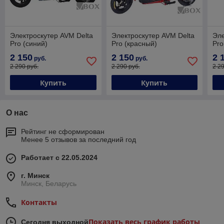
Электроскутер AVM Delta
Электроскутер AVM Delta
Эле
Pro (синий)
Pro (красный)
Pro
2 150
2 150
2 
руб.
руб.
2 290 руб.
2 290 руб.
2 2
Купить
Купить
О нас
Рейтинг не сформирован
Менее 5 отзывов за последний год
Работает с 22.05.2024
г. Минск
Минск, Беларусь
Контакты
Показать весь график работы
Сегодня выходной