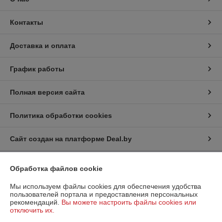
Контакты
Доставка и оплата
График работы
Полная версия сайта
Политика обработки cookies
Сайт создан на платформе Deal.by
Обработка файлов cookie
Информация для покупателя
Индивидуальный предприниматель:
ИНДИВИДУАЛЬНЫЙ
Мы используем файлы cookies для обеспечения удобства
ПРЕДПРИНИМАТЕЛЬ РОМАНОВСКИЙ ИВАН СЕРГЕЕВИЧ
пользователей портала и предоставления персональных
МОЛОДЕЧНЕНСКИЙ Р-Н, Г. МОЛОДЕЧНО, УЛ.ТОМИЛИНА, Д. 21
рекомендаций.
Вы можете настроить файлы cookies или
отключить их.
Регистрационный номер ЕГР: 692270059