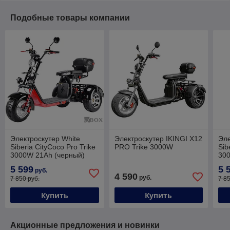
Подобные товары компании
Электроскутер White
Электроскутер IKINGI X12
Эле
Siberia CityCoco Pro Trike
PRO Trike 3000W
Sib
3000W 21Ah (черный)
300
5 599
5 
руб.
4 590
руб.
7 850 руб.
7 8
Купить
Купить
Акционные предложения и новинки