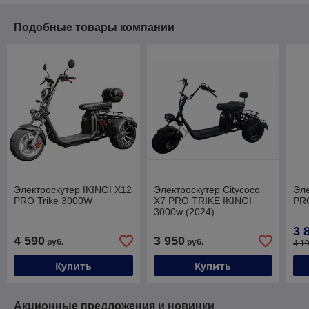
Подобные товары компании
Электроскутер IKINGI X12
Электроскутер Citycoco
Эле
PRO Trike 3000W
X7 PRO TRIKE IKINGI
PR
3000w (2024)
3 
4 590
3 950
руб.
руб.
4 1
Купить
Купить
Акционные предложения и новинки