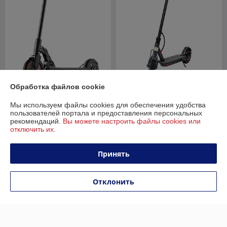
Обработка файлов cookie
Электросамокат Kugoo M2
Pro (черный)
IKINGI M365 pro
Мы используем файлы cookies для обеспечения удобства
В наличии
В наличии
пользователей портала и предоставления персональных
рекомендаций.
Вы можете настроить файлы cookies или
1 150
889
отключить их.
1 800 руб.
1 389 руб.
руб.
руб.
Купить
Купить
Принять
-34%
-33%
Отклонить