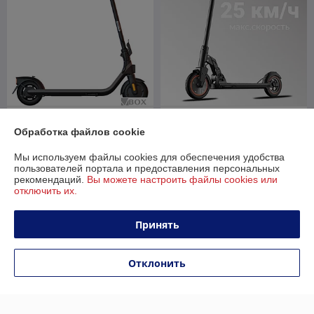
Электросамокат Ninebot
Электросамокат Kugoo M2
Kickscooter E2 Plus
Pro СПМ
Обработка файлов cookie
В наличии
В наличии
Мы используем файлы cookies для обеспечения удобства
пользователей портала и предоставления персональных
1 179
1 300
1 799 руб.
1 950 руб.
руб.
руб.
рекомендаций.
Вы можете настроить файлы cookies или
отключить их.
Купить
Купить
Принять
-31%
-30%
Отклонить