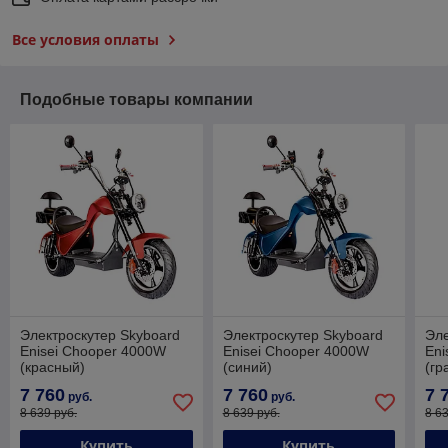
Все условия оплаты
Подобные товары компании
Электроскутер Skyboard
Электроскутер Skyboard
Эле
Enisei Chooper 4000W
Enisei Chooper 4000W
Eni
(красный)
(синий)
(гр
7 760
7 760
7 
руб.
руб.
8 639 руб.
8 639 руб.
8 6
Купить
Купить