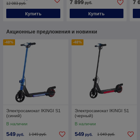
7 899
7 
руб.
12 083 руб.
Купить
Купить
Акционные предложения и новинки
-48%
-48%
Электросамокат IKINGI S1
Электросамокат IKINGI S1
(синий)
(черный)
В наличии
В наличии
549
549
1 049 руб.
1 049 руб.
руб.
руб.