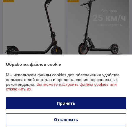
Электросамокат Ninebot
Электросамокат Kugoo M2
Обработка файлов cookie
Kickscooter E2 Plus
Pro СПМ
Мы используем файлы cookies для обеспечения удобства
В наличии
В наличии
пользователей портала и предоставления персональных
рекомендаций.
Вы можете настроить файлы cookies или
1 179
1 300
1 799 руб.
1 950 руб.
руб.
руб.
отключить их.
Купить
Купить
Принять
-31%
-30%
Отклонить