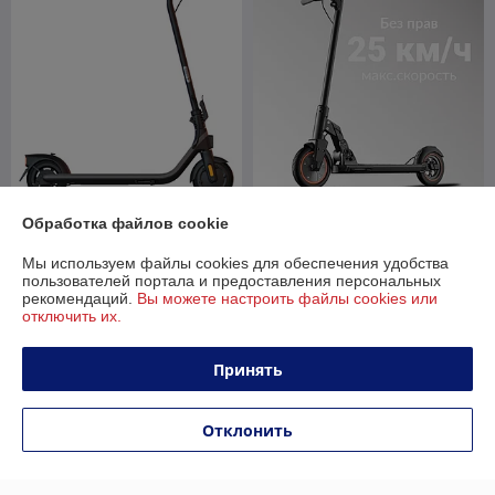
Электросамокат Ninebot
Электросамокат Kugoo M2
Обработка файлов cookie
Kickscooter E2 Plus
Pro СПМ
Мы используем файлы cookies для обеспечения удобства
В наличии
В наличии
пользователей портала и предоставления персональных
рекомендаций.
Вы можете настроить файлы cookies или
1 179
1 300
1 799 руб.
1 950 руб.
руб.
руб.
отключить их.
Купить
Купить
Принять
-31%
-30%
Отклонить