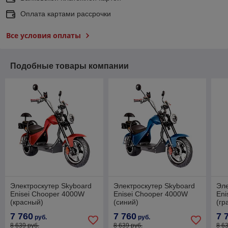
Оплата картами рассрочки
Все условия оплаты
Подобные товары компании
Электроскутер Skyboard
Электроскутер Skyboard
Эле
Enisei Chooper 4000W
Enisei Chooper 4000W
Eni
(красный)
(синий)
(гр
7 760
7 760
7 
руб.
руб.
8 639 руб.
8 639 руб.
8 6