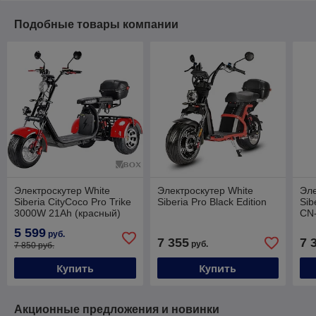
Подобные товары компании
Электроскутер White
Электроскутер White
Эле
Siberia CityCoco Pro Trike
Siberia Pro Black Edition
Sib
3000W 21Ah (красный)
CN-
5 599
руб.
7 355
7 
руб.
7 850 руб.
Купить
Купить
Акционные предложения и новинки