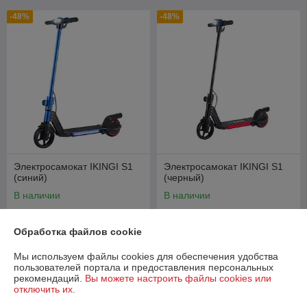
-48%
-48%
Электросамокат IKINGI S1
Электросамокат IKINGI S1
(синий)
(черный)
В наличии
В наличии
549
549
1 049 руб.
1 049 руб.
руб.
руб.
Обработка файлов cookie
Купить
Купить
Мы используем файлы cookies для обеспечения удобства
пользователей портала и предоставления персональных
-36%
-36%
рекомендаций.
Вы можете настроить файлы cookies или
отключить их.