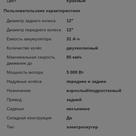
Цвет
Красный
Пользовательские характеристики
Диаметр заднего колеса
12"
Диаметр переднего колеса
12"
Емкость аккумулятора
31 А·ч
Количество колёс
двухколесный
Максимальная скорость
85 км/ч
движения до
Мощность мотора
5 000 Вт
Надувные колёса
переднее и заднее
Назначение
взрослый/подростковый
Привод
задний
Сиденье
несъемное
Складная конструкция
Да
Тип
электроскутер