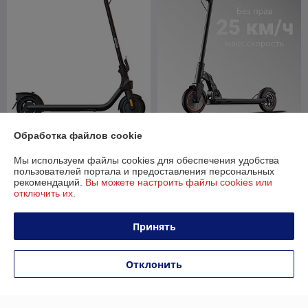
Электросамокат Ninebot
Электросамокат Kugoo M2
Обработка файлов cookie
Kickscooter E2 Plus
Pro СПМ
Мы используем файлы cookies для обеспечения удобства
В наличии
В наличии
пользователей портала и предоставления персональных
рекомендаций.
Вы можете настроить файлы cookies или
1 179
1 300
1 799 руб.
1 950 руб.
руб.
руб.
отключить их.
Купить
Купить
Принять
-31%
-30%
Отклонить