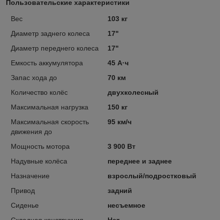
Пользовательские характеристики
Вес
103 кг
Диаметр заднего колеса
17"
Диаметр переднего колеса
17"
Емкость аккумулятора
45 А·ч
Запас хода до
70 км
Количество колёс
двухколесный
Максимальная нагрузка
150 кг
Максимальная скорость
95 км/ч
движения до
Мощность мотора
3 900 Вт
Надувные колёса
переднее и заднее
Назначение
взрослый/подростковый
Привод
задний
Сиденье
несъемное
Складная конструкция
Нет