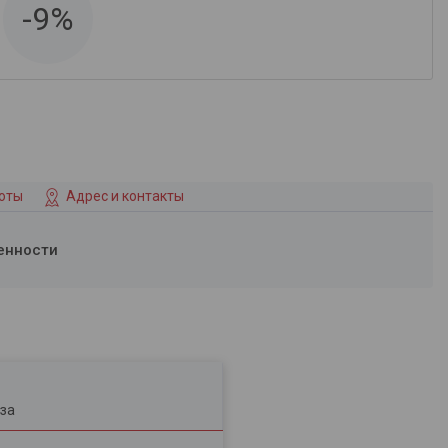
-9%
боты
Адрес и контакты
енности
за