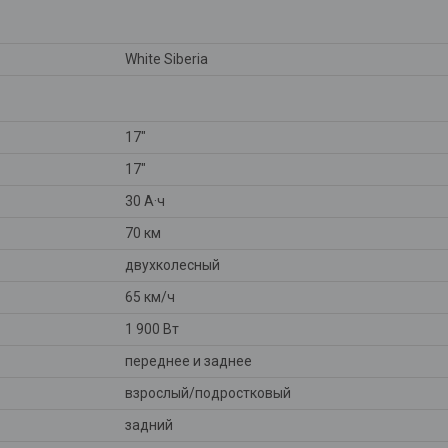
White Siberia
17"
17"
30 А·ч
70 км
двухколесный
65 км/ч
1 900 Вт
переднее и заднее
взрослый/подростковый
задний