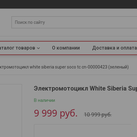
аталог товаров
О компании
Доставка и оплата
ктромотоцикл white siberia super soco tc cn-00000423 (зеленый)
Электромотоцикл White Siberia Su
В наличии
9 999
руб.
10 999
руб.