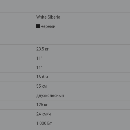
White Siberia
Черный
23.5 кг
11"
11"
16 А·ч
55 км
двухколесный
125 кг
24 км/ч
1 000 Вт