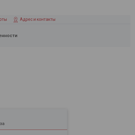
боты
Адрес и контакты
енности
за