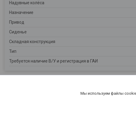
Надувные колёса
Назначение
Привод
Сиденье
Складная конструкция
Тип
Требуется наличие В/У и регистрация в ГАИ
Мы используем файлы cookie