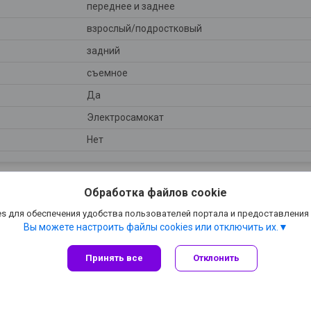
переднее и заднее
взрослый/подростковый
задний
съемное
Да
Электросамокат
Нет
Обработка файлов cookie
s для обеспечения удобства пользователей портала и предоставления
Вы можете настроить файлы cookies или отключить их.
Принять все
Отклонить
Сайт создан на платформе Deal.by
Политика обработки файлов cookies
Vbox.by |
Пожаловаться на контент