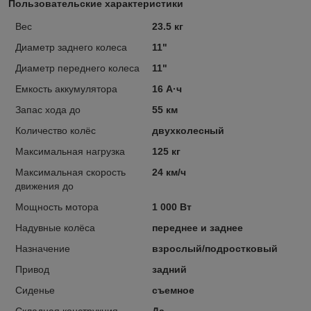
Пользовательские характеристики
Вес
23.5 кг
Диаметр заднего колеса
11"
Диаметр переднего колеса
11"
Емкость аккумулятора
16 А·ч
Запас хода до
55 км
Количество колёс
двухколесный
Максимальная нагрузка
125 кг
Максимальная скорость
24 км/ч
движения до
Мощность мотора
1 000 Вт
Надувные колёса
переднее и заднее
Назначение
взрослый/подростковый
Привод
задний
Сиденье
съемное
Складная конструкция
Да