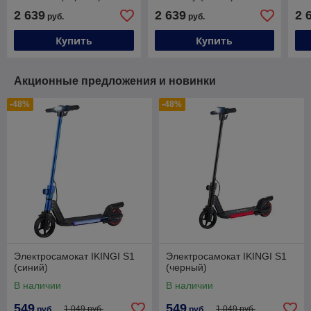
2 639
2 639
2 
руб.
руб.
Купить
Купить
Акционные предложения и новинки
-48%
-48%
Электросамокат IKINGI S1
Электросамокат IKINGI S1
(синий)
(черный)
В наличии
В наличии
549
549
1 049 руб.
1 049 руб.
руб.
руб.