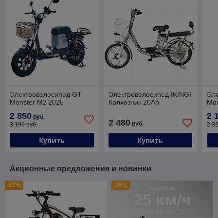
Электровелосипед GT
Электровелосипед IKINGI
Эл
Monster M2 2025
Колхозник 20Ah
Mon
2 850
2 
руб.
2 480
руб.
3 199 руб.
2 3
Купить
Купить
Акционные предложения и новинки
-27%
-26%