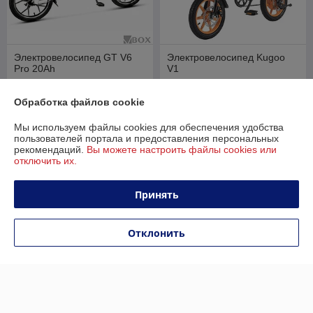
Электровелосипед GT V6
Электровелосипед Kugoo
Pro 20Ah
V1
В наличии
В наличии
Обработка файлов cookie
2 250
1 450
2 999 руб.
1 899 руб.
руб.
руб.
Мы используем файлы cookies для обеспечения удобства
Купить
Купить
пользователей портала и предоставления персональных
рекомендаций.
Вы можете настроить файлы cookies или
отключить их.
-24%
-24%
Принять
Отклонить