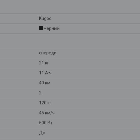
Kugoo
Черный
спереди
21 кг
11 А·ч
40 км
2
120 кг
45 км/ч
500 Вт
Да