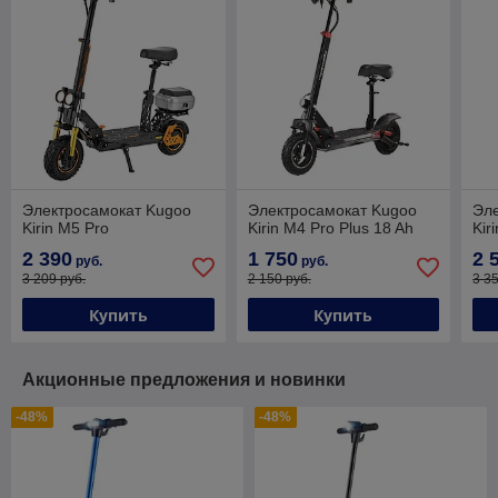
Электросамокат Kugoo
Электросамокат Kugoo
Эл
Kirin M5 Pro
Kirin M4 Pro Plus 18 Ah
Kir
2 390
1 750
2 
руб.
руб.
3 209 руб.
2 150 руб.
3 3
Купить
Купить
Акционные предложения и новинки
-48%
-48%