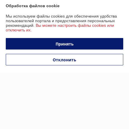
Электросамокат Ninebot
Электросамокат Kugoo M2
Обработка файлов cookie
Kickscooter E2 Plus
Pro СПМ
В наличии
В наличии
Мы используем файлы cookies для обеспечения удобства
пользователей портала и предоставления персональных
1 179
1 300
1 799 руб.
1 950 руб.
руб.
руб.
рекомендаций.
Вы можете настроить файлы cookies или
отключить их.
Купить
Купить
Принять
-31%
-30%
Отклонить
IKINGI M365 PRO MAX
IKINGI M4 Pro
В наличии
В наличии
1 099
1 349
1 599 руб.
1 920 руб.