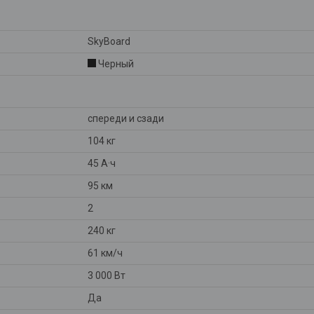
SkyBoard
Черный
спереди и сзади
104 кг
45 А·ч
95 км
2
240 кг
61 км/ч
3 000 Вт
Да