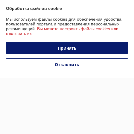
Обработка файлов cookie
IKINGI M365 PRO MAX
IKINGI M4 Pro
Мы используем файлы cookies для обеспечения удобства
пользователей портала и предоставления персональных
В наличии
В наличии
рекомендаций.
Вы можете настроить файлы cookies или
отключить их.
1 099
1 349
1 599 руб.
1 920 руб.
руб.
руб.
Принять
Купить
Купить
Отклонить
Показать ещё
О нас
Рейтинг не сформирован
Менее 5 отзывов за последний год
Работает с 22.05.2024
г. Минск
Минск, Беларусь