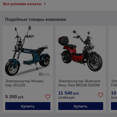
Все условия оплаты
Подобные товары компании
Электроскутер Minako
Электроскутер Skyboard
Эле
Italy 001192
Amur Red BR100 5000W
FA
11 540
10
руб.
5 200
руб.
12 083 руб.
11 
Купить
Купить