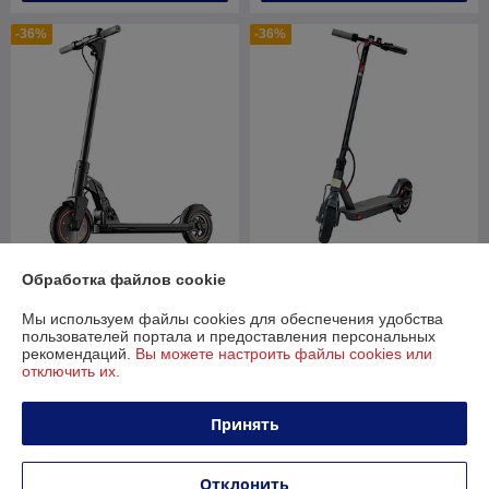
-36%
-36%
Электросамокат Kugoo M2
Обработка файлов cookie
Pro (черный)
IKINGI M365 pro
Мы используем файлы cookies для обеспечения удобства
В наличии
В наличии
пользователей портала и предоставления персональных
1 150
889
рекомендаций.
Вы можете настроить файлы cookies или
1 800 руб.
1 389 руб.
руб.
руб.
отключить их.
Купить
Купить
Принять
-34%
-33%
Отклонить