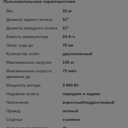
Пользовательские характеристики
Вес
33 кг
Диаметр заднего колеса
11"
Диаметр переднего колеса
11"
Емкость аккумулятора
24 А·ч
Запас хода до
70 км
Количество колёс
двухколесный
Максимальная нагрузка
145 кг
Максимальная скорость
75 км/ч
движения до
Мощность мотора
3 600 Вт
Надувные колёса
переднее и заднее
Назначение
взрослый/подростковый
Привод
полный
Сиденье
съемное
Складная конструкция
Да