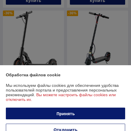
Купить
Купить
-36%
-36%
Обработка файлов cookie
Электросамокат Kugoo M2
Pro (черный)
IKINGI M365 pro
Мы используем файлы cookies для обеспечения удобства
В наличии
В наличии
пользователей портала и предоставления персональных
рекомендаций.
Вы можете настроить файлы cookies или
1 150
889
отключить их.
1 800 руб.
1 389 руб.
руб.
руб.
Купить
Купить
Принять
-34%
-33%
Отклонить