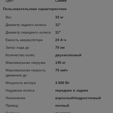
Цвет
Синий
Пользовательские характеристики
Вес
33 кг
Диаметр заднего колеса
11"
Диаметр переднего колеса
11"
Емкость аккумулятора
24 А·ч
Запас хода до
70 км
Количество колёс
двухколесный
Максимальная нагрузка
145 кг
Максимальная скорость
75 км/ч
движения до
Мощность мотора
3 600 Вт
Надувные колёса
переднее и заднее
Назначение
взрослый/подростковый
Привод
полный
Сиденье
съемное