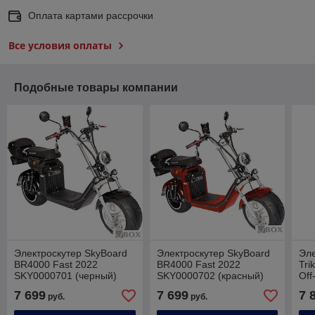
Оплата картами рассрочки
Все условия оплаты
Подобные товары компании
Электроскутер SkyBoard
Электроскутер SkyBoard
Эле
BR4000 Fast 2022
BR4000 Fast 2022
Tri
SKY0000701 (черный)
SKY0000702 (красный)
Of
(че
7 699
7 699
7 
руб.
руб.