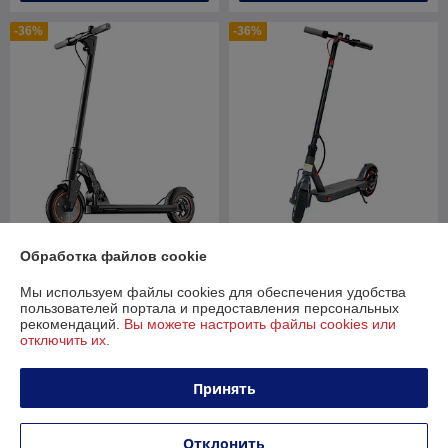
-36%
-36%
Электросамокат Kugoo M2
Обработка файлов cookie
Pro (черный)
IKINGI M365 pro
Мы используем файлы cookies для обеспечения удобства
В наличии
В наличии
пользователей портала и предоставления персональных
1 150
889
рекомендаций.
Вы можете настроить файлы cookies или
1 800 руб.
1 389 руб.
руб.
руб.
отключить их.
Купить
Купить
Принять
-34%
-33%
Отклонить