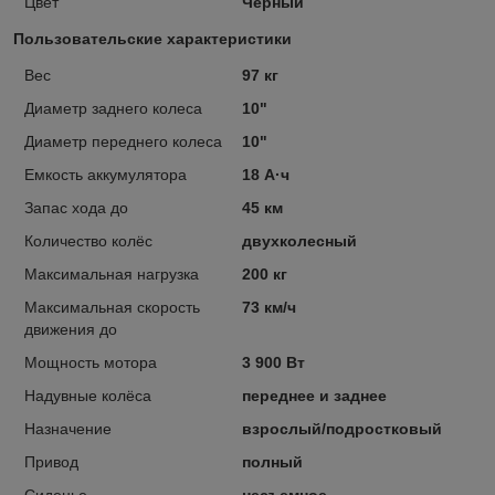
Цвет
Черный
Пользовательские характеристики
Вес
97 кг
Диаметр заднего колеса
10"
Диаметр переднего колеса
10"
Емкость аккумулятора
18 А·ч
Запас хода до
45 км
Количество колёс
двухколесный
Максимальная нагрузка
200 кг
Максимальная скорость
73 км/ч
движения до
Мощность мотора
3 900 Вт
Надувные колёса
переднее и заднее
Назначение
взрослый/подростковый
Привод
полный
Сиденье
несъемное