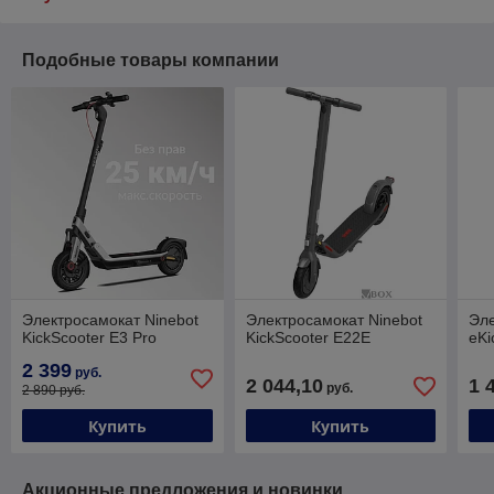
Подобные товары компании
Электросамокат Ninebot
Электросамокат Ninebot
Эле
KickScooter E3 Pro
KickScooter E22E
eKi
2 399
руб.
2 044,10
1 
руб.
2 890 руб.
Купить
Купить
Акционные предложения и новинки