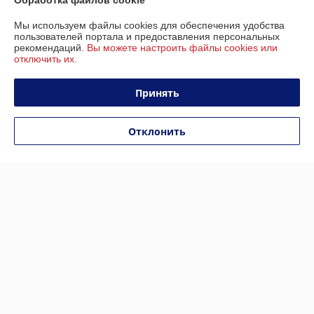
Обработка файлов cookie
Мы используем файлы cookies для обеспечения удобства
IKINGI M365 PRO MAX
IKINGI M4 Pro
пользователей портала и предоставления персональных
рекомендаций.
Вы можете настроить файлы cookies или
В наличии
В наличии
отключить их.
1 099
1 349
1 599 руб.
1 920 руб.
руб.
руб.
Принять
Купить
Купить
Отклонить
Показать ещё
О нас
Рейтинг не сформирован
Менее 5 отзывов за последний год
Работает с 22.05.2024
г. Минск
Минск, Беларусь
Контакты