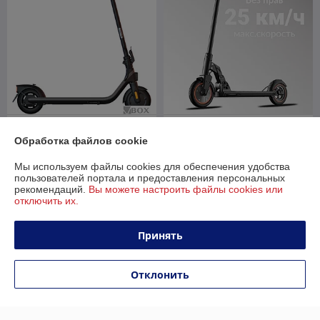
Электросамокат Ninebot
Электросамокат Kugoo M2
Kickscooter E2 Plus
Pro СПМ
Обработка файлов cookie
В наличии
В наличии
Мы используем файлы cookies для обеспечения удобства
пользователей портала и предоставления персональных
1 179
1 300
1 799 руб.
1 950 руб.
руб.
руб.
рекомендаций.
Вы можете настроить файлы cookies или
отключить их.
Купить
Купить
Принять
-31%
-30%
Отклонить