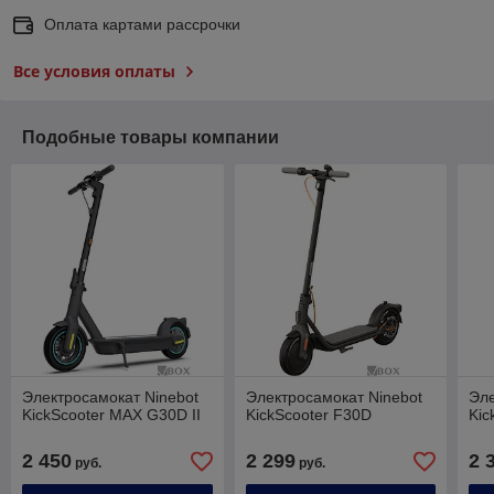
Оплата картами рассрочки
Все условия оплаты
Подобные товары компании
Электросамокат Ninebot
Электросамокат Ninebot
Эле
KickScooter MAX G30D II
KickScooter F30D
Kic
2 450
2 299
2 
руб.
руб.